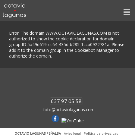
Error: The domain WWW.OCTAVIOLAGUNAS.COM is not
authorized to show the cookie declaration for domain
group ID 5a49d619-cc64-435d-b285-1ccb0922781a. Please
add it to the domain group in the Cookiebot Manager to
authorize the domain.
637 97 05 58
-
foto@
octaviolagunas.com
OCTAVIO LAGUNAS PEÑALBA
-
Aviso legal
-
Política de privacidad
-